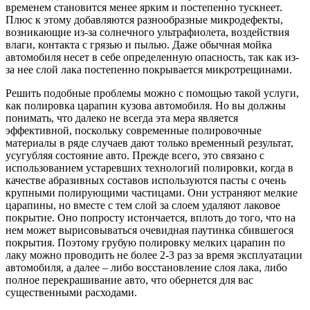
временем становится менее ярким и постепенно тускнеет.
Плюс к этому добавляются разнообразные микродефекты,
возникающие из-за солнечного ультрафиолета, воздействия
влаги, контакта с грязью и пылью. Даже обычная мойка
автомобиля несет в себе определенную опасность, так как из-
за нее слой лака постепенно покрывается микротрещинами.
Решить подобные проблемы можно с помощью такой услуги,
как полировка царапин кузова автомобиля. Но вы должны
понимать, что далеко не всегда эта мера является
эффективной, поскольку современные полировочные
материалы в ряде случаев дают только временный результат,
усугубляя состояние авто. Прежде всего, это связано с
использованием устаревших технологий полировки, когда в
качестве абразивных составов используются пасты с очень
крупными полирующими частицами. Они устраняют мелкие
царапины, но вместе с тем слой за слоем удаляют лаковое
покрытие. Оно попросту истончается, вплоть до того, что на
нем может вырисовываться очевидная паутинка сбившегося
покрытия. Поэтому грубую полировку мелких царапин по
лаку можно проводить не более 2-3 раз за время эксплуатации
автомобиля, а далее – либо восстановление слоя лака, либо
полное перекрашивание авто, что обернется для вас
существенными расходами.